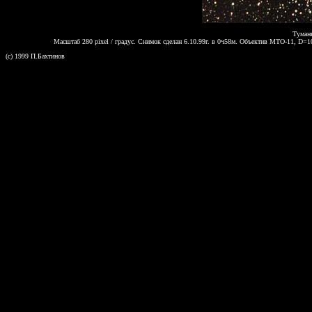
Туман
Масштаб 280 pixel / градус. Снимок сделан 6.10.99г. в 0ч58м. Объектив МТО-11, D=
(c) 1999 П.Бахтинов