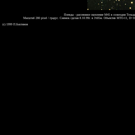
Плеяды - рассеянное скопление M45 в созвездии Тел
Масштаб 280 pixel / градус. Снимок сделан 8.10.99г. в 3ч05м. Объектив МТО-11, D=
(c) 1999 П.Бахтинов