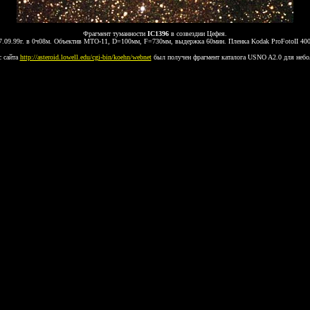
Фрагмент туманности
IC1396
в созвездии Цефея.
н 7.09.99г. в 0ч08м. Объектив МТО-11, D=100мм, F=730мм, выдержка 60мин. Пленка Kodak ProFotoII 400
с сайта
http://asteroid.lowell.edu/cgi-bin/koehn/webnet
был получен фрагмент каталога USNO A2.0 для неболь