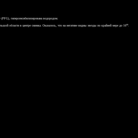
 (PFG), гиперсенсибилизирована водородом.
m
шой области в центре снимка. Оказалось, что на негативе видны звезды по крайней мере до 16
.