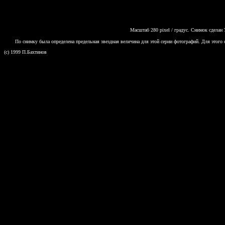
Масштаб 280 pixel / градус. Снимок сдела
По снимку была определена предельная звездная величина для этой серии фотографий. Для этого 
(c) 1999 П.Бахтинов